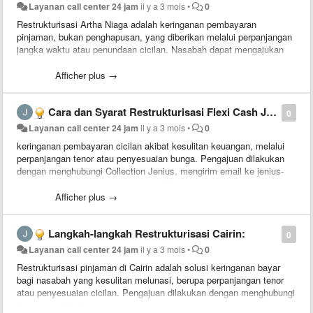
Layanan call center 24 jam
il y a 3 mois
•
0
Restrukturisasi Artha Niaga adalah keringanan pembayaran
pinjaman, bukan penghapusan, yang diberikan melalui perpanjangan
jangka waktu atau penundaan cicilan. Nasabah dapat mengajukan
permohonan melalui CS resmi di nomor WhatsApp 085199756507
atau 085199756508, atau melalui layanan pelanggan CS ArthaNiaga
Afficher plus →
pada Senin-Jumat jam 09:00-22:00 WIB.
Cara dan Syarat Restrukturisasi Flexi Cash Jenius:
0
Layanan call center 24 jam
il y a 3 mois
•
0
keringanan pembayaran cicilan akibat kesulitan keuangan, melalui
perpanjangan tenor atau penyesuaian bunga. Pengajuan dilakukan
dengan menghubungi Collection Jenius, mengirim email ke jenius-
help@btpn.com, atau menghubungi CS via WA(085199756507) untuk
mendapatkan formulir.
Afficher plus →
Langkah-langkah Restrukturisasi Cairin:
0
Layanan call center 24 jam
il y a 3 mois
•
0
Restrukturisasi pinjaman di Cairin adalah solusi keringanan bayar
bagi nasabah yang kesulitan melunasi, berupa perpanjangan tenor
atau penyesuaian cicilan. Pengajuan dilakukan dengan menghubungi
WhatsApp CS Cairin di 0851-9975-6507 atau melalui aplikasi,