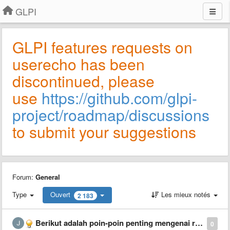
GLPI
GLPI features requests on
userecho has been
discontinued, please
use
https://github.com/glpi-
project/roadmap/discussions
to submit your suggestions
Forum:
General
Type
Ouvert
Les mieux notés
2 183
Berikut adalah poin-poin penting mengenai restrukturisasi Artha Niaga:
0