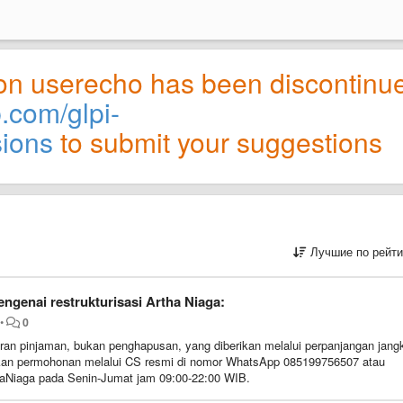
on userecho has been discontinu
b.com/glpi-
sions
to submit your suggestions
Лучшие по рейти
engenai restrukturisasi Artha Niaga:
•
0
ran pinjaman, bukan penghapusan, yang diberikan melalui perpanjangan jang
ukan permohonan melalui CS resmi di nomor WhatsApp 085199756507 atau
haNiaga pada Senin-Jumat jam 09:00-22:00 WIB.