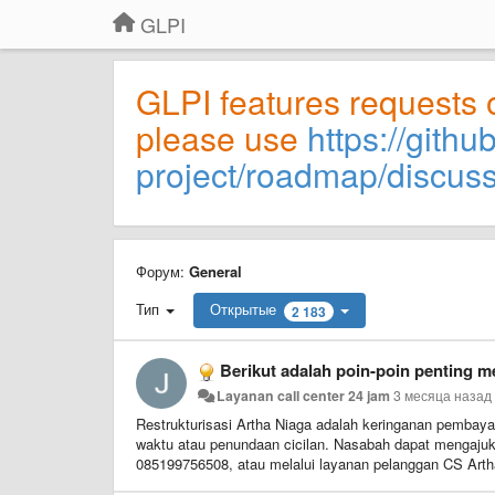
GLPI
GLPI features requests 
please use
https://githu
project/roadmap/discus
Форум:
General
Тип
Открытые
2 183
Berikut adalah poin-poin penting m
Layanan call center 24 jam
3 месяца назад
Restrukturisasi Artha Niaga adalah keringanan pembaya
waktu atau penundaan cicilan. Nasabah dapat mengaj
085199756508, atau melalui layanan pelanggan CS Art