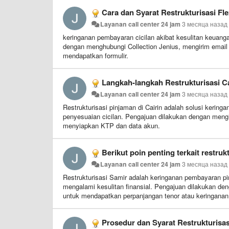
Cara dan Syarat Restrukturisasi Fle
Layanan call center 24 jam
3 месяца назад
keringanan pembayaran cicilan akibat kesulitan keuang
dengan menghubungi Collection Jenius, mengirim emai
mendapatkan formulir.
Langkah-langkah Restrukturisasi Ca
Layanan call center 24 jam
3 месяца назад
Restrukturisasi pinjaman di Cairin adalah solusi kerin
penyesuaian cicilan. Pengajuan dilakukan dengan meng
menyiapkan KTP dan data akun.
Berikut poin penting terkait restruk
Layanan call center 24 jam
3 месяца назад
Restrukturisasi Samir adalah keringanan pembayaran p
mengalami kesulitan finansial. Pengajuan dilakukan d
untuk mendapatkan perpanjangan tenor atau keringana
Prosedur dan Syarat Restrukturisas