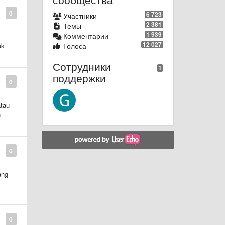
0
6 723
Участники
2 381
Темы
1 939
Комментарии
12 027
uk
Голоса
Сотрудники
1
поддержки
0
atau
n
0
ang
0