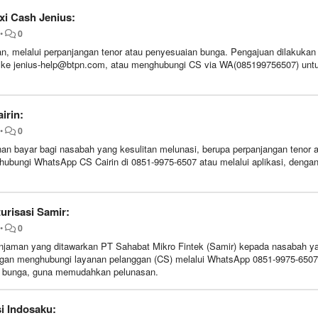
xi Cash Jenius:
•
0
an, melalui perpanjangan tenor atau penyesuaian bunga. Pengajuan dilakukan
l ke jenius-help@btpn.com, atau menghubungi CS via WA(085199756507) unt
irin:
•
0
ganan bayar bagi nasabah yang kesulitan melunasi, berupa perpanjangan tenor 
hubungi WhatsApp CS Cairin di 0851-9975-6507 atau melalui aplikasi, denga
turisasi Samir:
•
0
injaman yang ditawarkan PT Sahabat Mikro Fintek (Samir) kepada nasabah y
engan menghubungi layanan pelanggan (CS) melalui WhatsApp 0851-9975-6507
n bunga, guna memudahkan pelunasan.
i Indosaku: