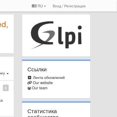
RU
Вход / Регистрация
ed,
Ссылки
нгу
Лента обновлений
Our website
Our team
0
ka
Статистика
сообщества