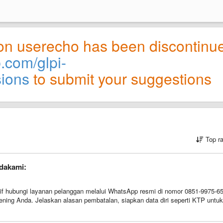
on userecho has been discontinu
b.com/glpi-
sions
to submit your suggestions
Top r
dakami:
if hubungi layanan pelanggan melalui WhatsApp resmi di nomor 0851-9975-6
ening Anda. Jelaskan alasan pembatalan, siapkan data diri seperti KTP untuk