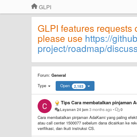
GLPI
GLPI features requests 
please use
https://githu
project/roadmap/discus
Forum:
General
Type
Open
2,183
Tips Cara membatalkan pinjaman A
Layanan 24 jam
3 months ago
•
0
Cara membatalkan pinjaman AdaKami yang paling efekt
atau call center 1500077 sebelum dana dicairkan ke rek
verifikasi, dan ikuti instruksi CS.