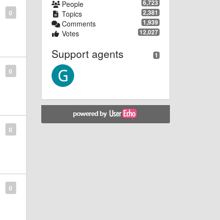
6,723
People
2,381
0
Topics
1,939
Comments
12,027
Votes
Support agents
1
0
0
0