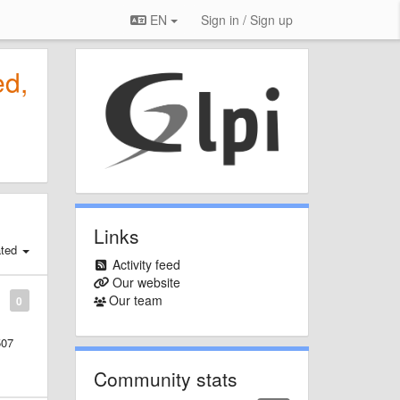
EN
Sign in / Sign up
ed,
Links
ated
Activity feed
Our website
Our team
0
507
Community stats