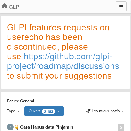
GLPI
GLPI features requests on
userecho has been
discontinued, please
use
https://github.com/glpi-
project/roadmap/discussions
to submit your suggestions
Forum:
General
Type
Ouvert
Les mieux notés
2 183
Cara Hapus data Pinjamin
0