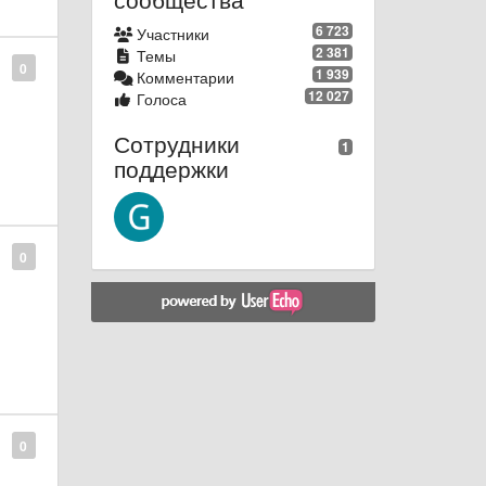
6 723
Участники
2 381
Темы
0
1 939
Комментарии
12 027
Голоса
Сотрудники
1
поддержки
0
0