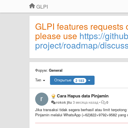
GLPI
GLPI features requests 
please use
https://githu
project/roadmap/discus
Форум:
General
Тип
Открытые
2 183
Cara Hapus data Pinjamin
rokok jitu
3 месяца назад
•
0
Jika transaksi tidak segera berhasil atau limit terpoto
Pinjamin melalui WhatsApp (+62)822+9792+9582 yang d