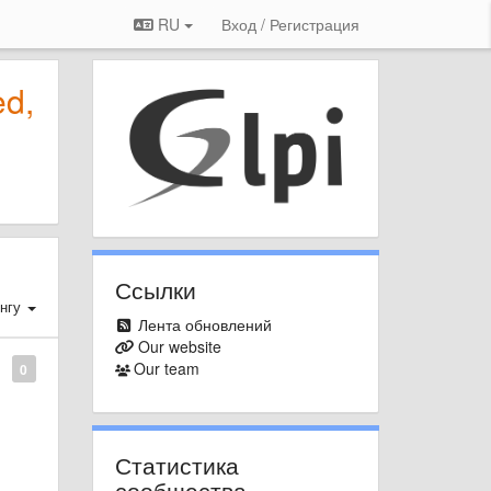
RU
Вход / Регистрация
ed,
Ссылки
нгу
Лента обновлений
Our website
Our team
0
Статистика
сообщества