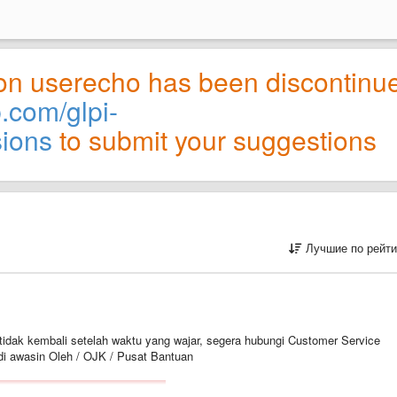
on userecho has been discontinu
b.com/glpi-
sions
to submit your suggestions
Лучшие по рейти
ng tidak kembali setelah waktu yang wajar, segera hubungi Customer Service
i awasin Oleh / OJK / Pusat Bantuan