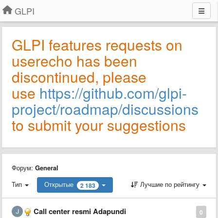
GLPI
GLPI features requests on
userecho has been
discontinued, please
use
https://github.com/glpi-
project/roadmap/discussions
to submit your suggestions
Форум:
General
Тип
Открытые
Лучшие по рейтингу
2 183
Call center resmi Adapundi
0