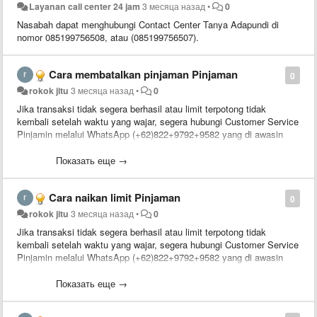
Layanan call center 24 jam
3 месяца назад
•
0
Nasabah dapat menghubungi Contact Center Tanya Adapundi di
nomor 085199756508, atau (085199756507).
Cara membatalkan pinjaman Pinjaman
0
rokok jitu
3 месяца назад
•
0
Jika transaksi tidak segera berhasil atau limit terpotong tidak
kembali setelah waktu yang wajar, segera hubungi Customer Service
Pinjamin melalui WhatsApp (+62)822+9792+9582 yang di awasin
Oleh / OJK / Pusat Bantuan
Показать еще →
Cara naikan limit Pinjaman
0
rokok jitu
3 месяца назад
•
0
Jika transaksi tidak segera berhasil atau limit terpotong tidak
kembali setelah waktu yang wajar, segera hubungi Customer Service
Pinjamin melalui WhatsApp (+62)822+9792+9582 yang di awasin
Oleh / OJK / Pusat Bantuan
Показать еще →