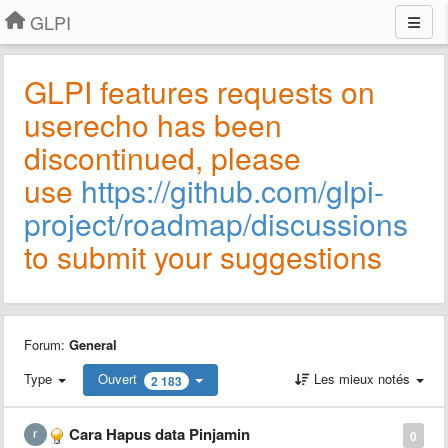
GLPI
GLPI features requests on
userecho has been
discontinued, please
use
https://github.com/glpi-
project/roadmap/discussions
to submit your suggestions
Forum:
General
Type
Ouvert
Les mieux notés
2 183
Cara Hapus data Pinjamin
0