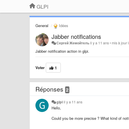
GLPI
General
Idées
Jabber notifications
Сергей Жемойтель
il y a 11 ans
•
mis à jour
Jabber notification action in glpi.
Voter
1
Réponses
2
glpi
il y a 11 ans
Hello,
Could you be more precise ? What kind of notifi