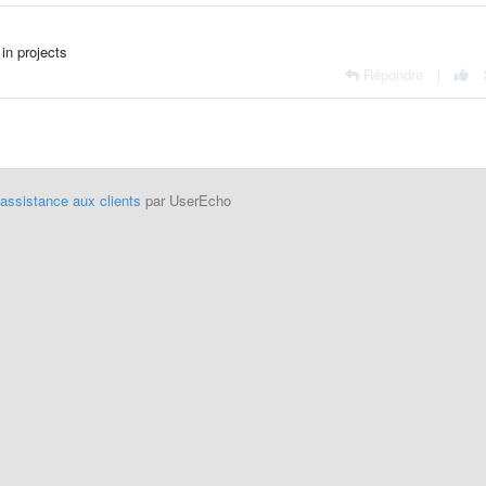
 in projects
Répondre
|
'assistance aux clients
par UserEcho