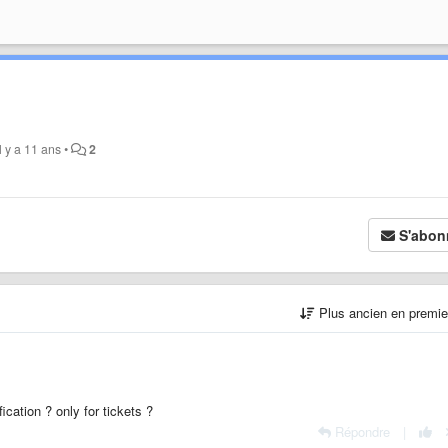
il y a 11 ans
•
2
S'abon
Plus ancien en premi
cation ? only for tickets ?
Répondre
|