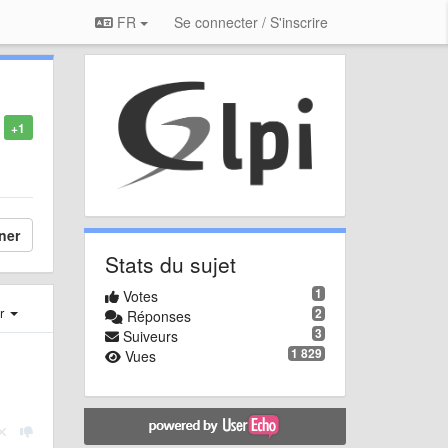
FR
Se connecter / S'inscrire
+1
ner
Stats du sujet
1
Votes
er
2
Réponses
3
Suiveurs
1 829
Vues