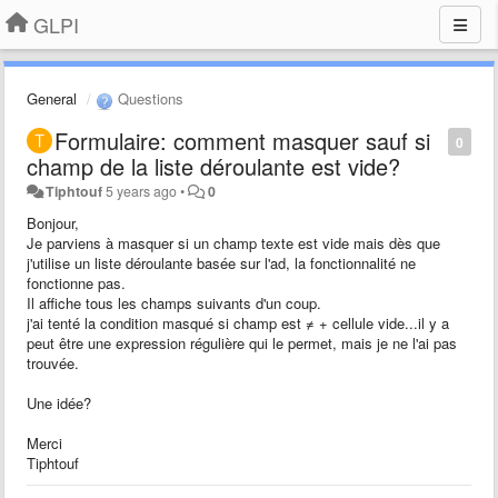
GLPI
General
Questions
Formulaire: comment masquer sauf si
0
champ de la liste déroulante est vide?
Tiphtouf
5 years ago
•
0
Bonjour,
Je parviens à masquer si un champ texte est vide mais dès que
j'utilise un liste déroulante basée sur l'ad, la fonctionnalité ne
fonctionne pas.
Il affiche tous les champs suivants d'un coup.
j'ai tenté la condition masqué si champ est ≠ + cellule vide...il y a
peut être une expression régulière qui le permet, mais je ne l'ai pas
trouvée.
Une idée?
Merci
Tiphtouf