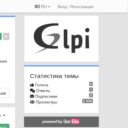
RU
Вход / Регистрация
0
users
Статистика темы
0
Голоса
1
Ответы
ься
2
Подписчики
2 330
Просмотры
у
ачат