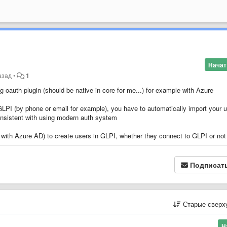
Начат
азад
•
1
 oauth plugin (should be native in core for me...) for example with Azure
GLPI (by phone or email for example), you have to automatically import your 
consistent with using modern auth system
e with Azure AD) to create users in GLPI, whether they connect to GLPI or not
Подписат
Старые сверх
Н