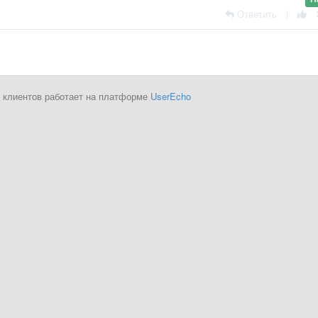
Ответить
|
 клиентов работает на платформе
UserEcho