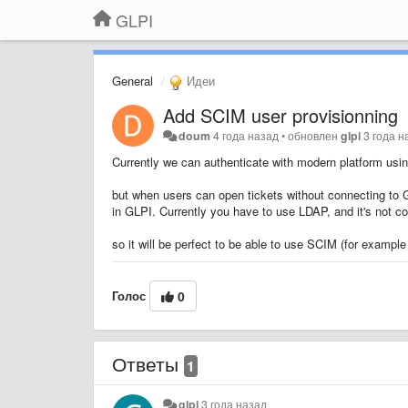
GLPI
General
Идеи
Add SCIM user provisionning
doum
4 года назад
•
обновлен
glpi
3 года н
Currently we can authenticate with modern platform using
but when users can open tickets without connecting to 
in GLPI. Currently you have to use LDAP, and it's not 
so it will be perfect to be able to use SCIM (for exampl
Голос
0
Ответы
1
glpi
3 года назад