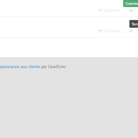
Comm
Répondre
|
Ter
Répondre
|
'assistance aux clients
par UserEcho