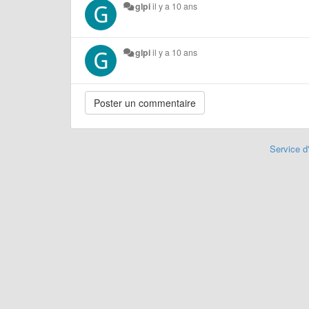
glpi
il y a 10 ans
glpi
il y a 10 ans
Service d