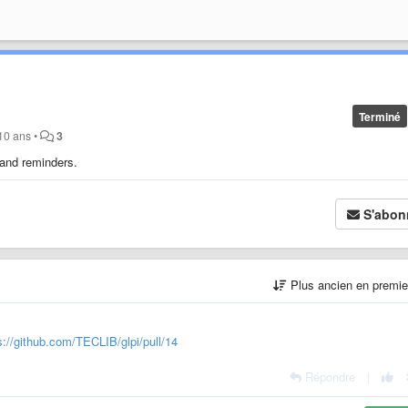
Terminé
 10 ans
•
3
 and reminders.
S'abon
Plus ancien en premi
s://github.com/TECLIB/glpi/pull/14
Répondre
|