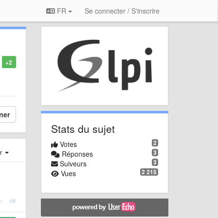
FR
Se connecter / S'inscrire
+2
ner
Stats du sujet
2
Votes
er
3
Réponses
3
Suiveurs
2 215
Vues