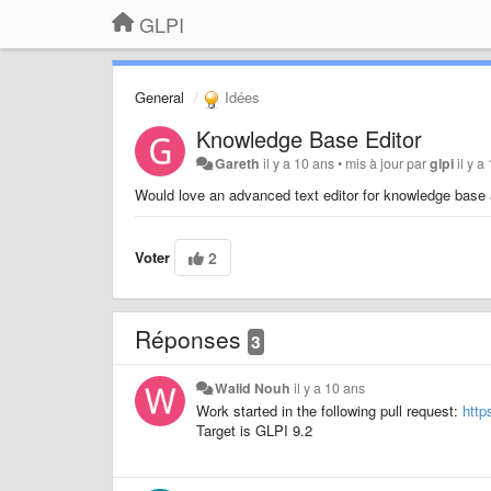
GLPI
General
Idées
Knowledge Base Editor
Gareth
il y a 10 ans
•
mis à jour par
glpi
il y a
Would love an advanced text editor for knowledge base
Voter
2
Réponses
3
Walid Nouh
il y a 10 ans
Work started in the following pull request:
http
Target is GLPI 9.2