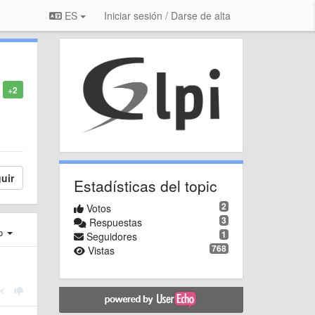
ES
Iniciar sesión / Darse de alta
+2
uir
Estadísticas del topic
2
Votos
3
Respuestas
ro
1
Seguidores
768
Vistas