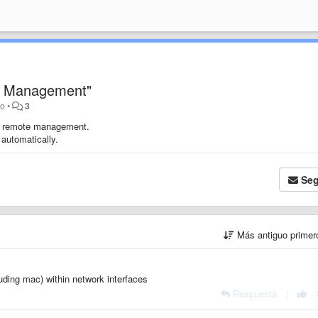
te Management"
ño
•
3
 in remote management.
d automatically.
Seg
Más antiguo prime
uding mac) within network interfaces
Respuesta
|