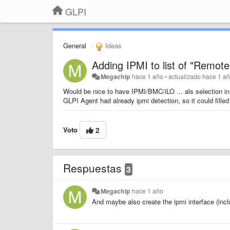
GLPI
General
Ideas
Adding IPMI to list of "Remo
Megachip
hace 1 año
•
actualizado
hace 1 a
Would be nice to have IPMI/BMC/iLO ... als selection
GLPI Agent had already ipmi detection, so it could fille
Voto
2
Respuestas
3
Megachip
hace 1 año
And maybe also create the ipmi interface (incl