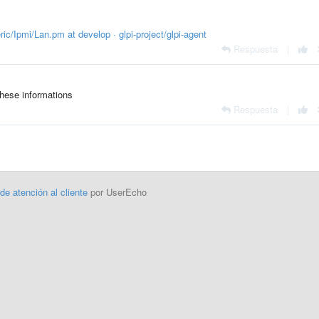
ic/Ipmi/Lan.pm at develop · glpi-project/glpi-agent
Respuesta
|
hese informations
Respuesta
|
 de atención al cliente
por UserEcho