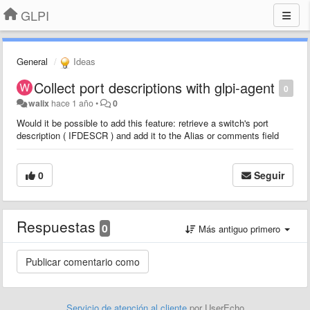
GLPI
General
Ideas
Collect port descriptions with glpi-agent
0
walix
hace 1 año
•
0
Would it be possible to add this feature: retrieve a switch's port
description ( IFDESCR ) and add it to the Alias or comments field
0
Seguir
Respuestas
0
Más antiguo primero
Servicio de atención al cliente
por UserEcho