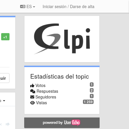
ES
Iniciar sesión / Darse de alta
+1
Estadísticas del topic
uir
1
Votos
2
Respuestas
1
Seguidores
ro
1 259
Vistas