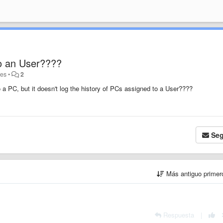
to an User????
ses
•
2
 a PC, but it doesn't log the history of PCs assigned to a User????
Seg
Más antiguo prime
Respuesta
|