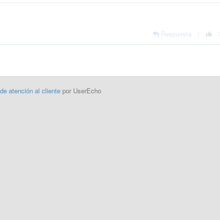
Respuesta
|
 de atención al cliente
por UserEcho