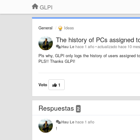
GLPI
General
Ideas
The history of PCs assigned 
Hau Le
hace 1 año
•
actualizado
hace 10 me
Pls why, GLPI only logs the history of users assigned to
PLS!! Thanks GLPI!
Voto
1
Respuestas
2
Hau Le
hace 1 año
!