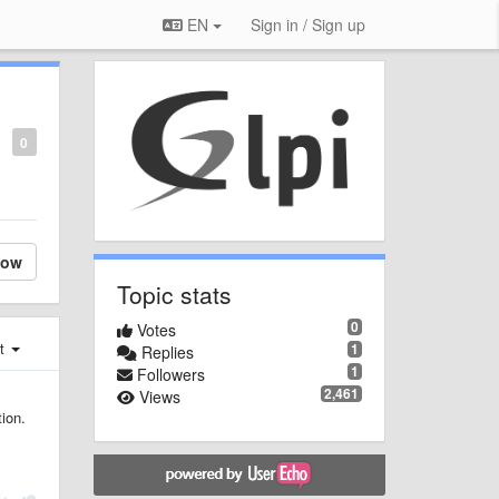
EN
Sign in / Sign up
0
low
Topic stats
0
Votes
st
1
Replies
1
Followers
2,461
Views
tion.