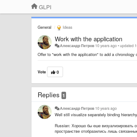
GLPI
General
Ideas
Work with the application
Александр Петров
10 years ago
•
updated
1
Offer to "work with the application" to add a chronology o
Vote
0
Replies
1
Александр Петров
10 years ago
Well still visualize separately binding hierarc
Russian:
Хорошо бы еше визуализировать о
пространстве отобразились лишь связанные