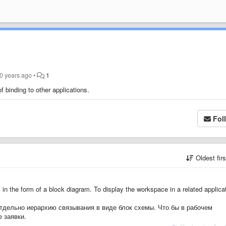
0 years ago
•
1
f binding to other applications.
Fol
Oldest fir
hy in the form of a block diagram. To display the workspace in a related applica
тдельно иерархию связывания в виде блок схемы. Что бы в рабочем
 заявки.