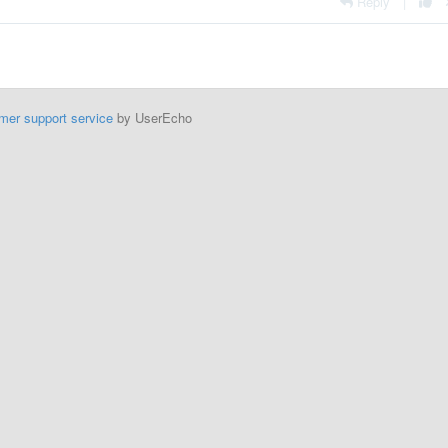
Reply
|
mer support service
by UserEcho