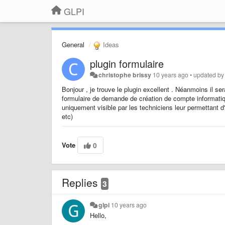
GLPI
General
Ideas
plugin formulaire
christophe brissy
10 years ago
•
updated b
Bonjour , je trouve le plugin excellent . Néanmoins il sera
formulaire de demande de création de compte informatiqu
uniquement visible par les techniciens leur permettant d
etc)
Vote
0
Replies
3
glpi
10 years ago
Hello,