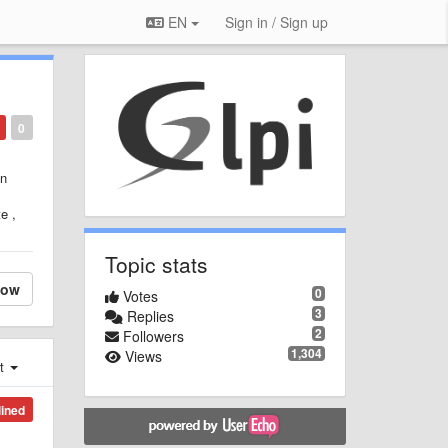
EN
Sign in / Sign up
0
un
e ,
Topic stats
low
0
Votes
3
Replies
2
Followers
1,304
Views
st
lined