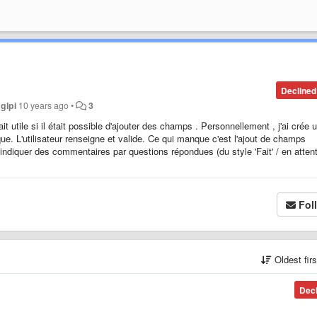
Declined
y
glpi
10 years ago
•
3
it utile si il était possible d'ajouter des champs . Personnellement , j'ai crée 
e. L'utilisateur renseigne et valide. Ce qui manque c'est l'ajout de champs
'indiquer des commentaires par questions répondues (du style 'Fait' / en attent
Fol
Oldest fir
Dec