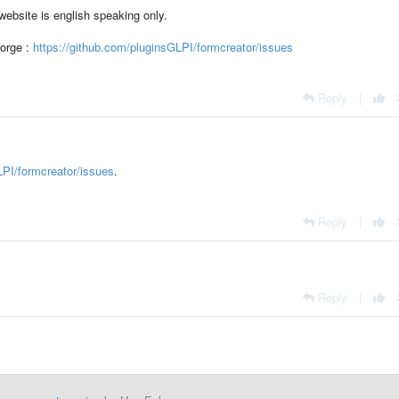
 website is english speaking only.
forge :
https://github.com/pluginsGLPI/formcreator/issues
Reply
|
LPI/formcreator/issues
.
Reply
|
Reply
|