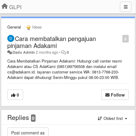
GLPI
General
Ideas
Cara membatalkan pengajuan
0
pinjaman Adakami
Dadu Admin
2 months ago
•
0
Cara Membatalkan Pinjaman Adakami: Hubungi call center resmi
Adakami atau CS AdaKami (0851)99756508 dan melalui email
cs@adakami.id. layanan customer service WA: 0813-7768-233-
Adakami dapat dihubungi Senin-Minggu pukul 08:00-23:00 WIB.
0
Follow
Replies
0
Oldest first