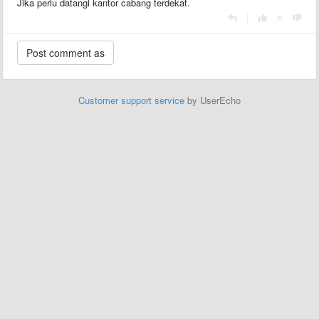
Jika perlu datangi kantor cabang terdekat.
|
Customer support service
by UserEcho