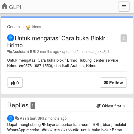
GLPI
General
Ideas
Untuk mengatasi Cara buka Blokir
0
Brimo
Assistant BRI
2 months ago
•
updated
2 months ago
•
1
Untuk mengatasi Cara buka blokir Brimo Hubungi center service
Brimo ☎️(0878-1987-1550), dan ikuti Arah cs, Brimo,
0
Follow
Replies
1
Oldest first
Assistant BRI
2 months ago
Dapat menghubungi🗣️ layanan perbankan resmi: BRI [ bisa ] melalui
WhatsApp mereka, ☎087 819 871550☎. untuk buka blokir Brimo.