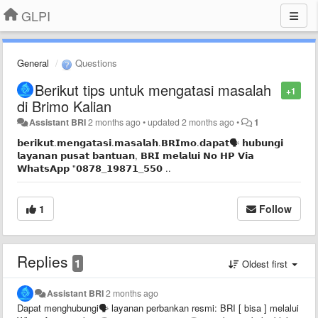
GLPI
General
Questions
Berikut tips untuk mengatasi masalah
+1
di Brimo Kalian
Assistant BRI
2 months ago
•
updated
2 months ago
•
1
𝗯𝗲𝗿𝗶𝗸𝘂𝘁.𝗺𝗲𝗻𝗴𝗮𝘁𝗮𝘀𝗶.𝗺𝗮𝘀𝗮𝗹𝗮𝗵.𝗕𝗥𝗜𝗺𝗼.𝗱𝗮𝗽𝗮𝘁🗣️ 𝗵𝘂𝗯𝘂𝗻𝗴𝗶
𝗹𝗮𝘆𝗮𝗻𝗮𝗻 𝗽𝘂𝘀𝗮𝘁 𝗯𝗮𝗻𝘁𝘂𝗮𝗻, 𝗕𝗥𝗜 𝗺𝗲𝗹𝗮𝗹𝘂𝗶 𝗡𝗼 𝗛𝗣 𝗩𝗶𝗮
𝗪𝗵𝗮𝘁𝘀𝗔𝗽𝗽 "𝟬𝟴𝟳𝟴_𝟭𝟵𝟴𝟳𝟭_𝟱𝟱𝟬 ..
1
Follow
Replies
1
Oldest first
Assistant BRI
2 months ago
Dapat menghubungi🗣️ layanan perbankan resmi: BRI [ bisa ] melalui