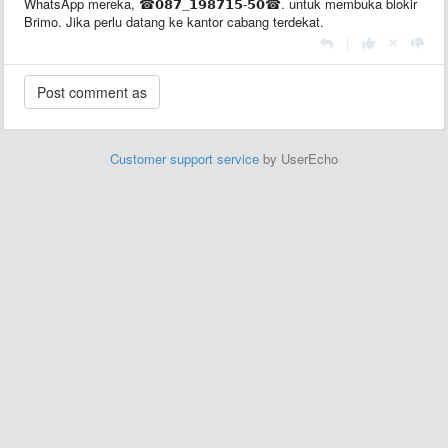
WhatsApp mereka, ☎𝟬𝟴𝟳_𝟭𝟵𝟴𝟳𝟭𝟱-𝟱𝟬☎. untuk membuka blokir
Brimo. Jika perlu datang ke kantor cabang terdekat.
|
Customer support service
by UserEcho