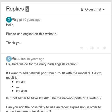
Replies
2
Oldest first
glpi
10 years ago
Hello,
Please use english on this website.
Thank you.
|
Sulian
10 years ago
Ok, here we go for the (very bad) english version :
If I want to add network port from 1 to 10 with the model "B1.Axx",
result is :
B1.A1
...
B1.A10
Is it not better to have B1.A01 like the network ports of a switch ?
Can you add the possibility to use an regex expression in order to
name / rename network ports ?