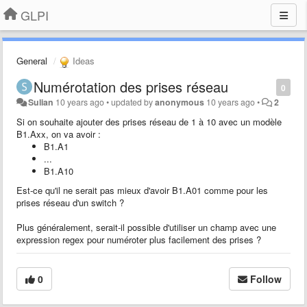
GLPI
General
Ideas
Numérotation des prises réseau
0
Sulian
10 years ago
•
updated by
anonymous
10 years ago
•
2
Si on souhaite ajouter des prises réseau de 1 à 10 avec un modèle
B1.Axx, on va avoir :
B1.A1
...
B1.A10
Est-ce qu'il ne serait pas mieux d'avoir B1.A01 comme pour les
prises réseau d'un switch ?
Plus généralement, serait-il possible d'utiliser un champ avec une
expression regex pour numéroter plus facilement des prises ?
0
Follow