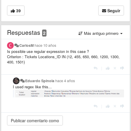
39
Seguir
Respuestas
2
Más antiguo primero
CarlosM
hace 10 años
Is possible use regular expression in this case ?
Criterion : Tickets Locations_ID IN (12, 455, 650, 660, 1200, 1300,
400, 1501)
|
Eduardo Spinola
hace 4 años
I used regex like this...
|