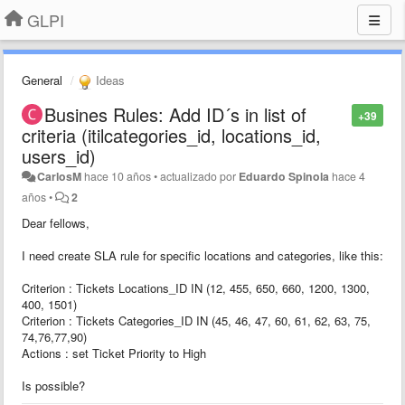
GLPI
General
Ideas
Busines Rules: Add ID´s in list of
+39
criteria (itilcategories_id, locations_id,
users_id)
CarlosM
hace 10 años
•
actualizado por
Eduardo Spinola
hace 4
años
•
2
Dear fellows,
I need create SLA rule for specific locations and categories, like this:
Criterion : Tickets Locations_ID IN (12, 455, 650, 660, 1200, 1300,
400, 1501)
Criterion : Tickets Categories_ID IN (45, 46, 47, 60, 61, 62, 63, 75,
74,76,77,90)
Actions : set Ticket Priority to High
Is possible?