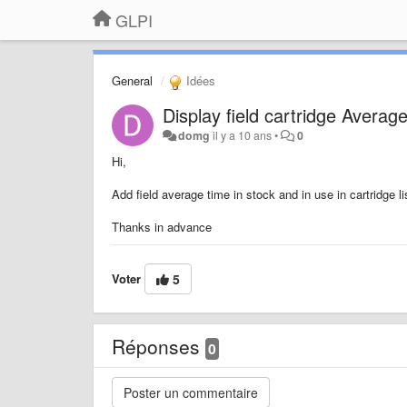
GLPI
General
Idées
Display field cartridge Average
domg
il y a 10 ans
•
0
Hi,
Add field average time in stock and in use in cartridge li
Thanks in advance
Voter
5
Réponses
0