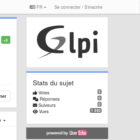
FR
Se connecter / S'inscrire
+5
Stats du sujet
5
Votes
ner
0
Réponses
0
Suiveurs
1 440
Vues
er