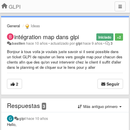
GLPI
General
Ideas
intégration map dans glpi
Iniciado
+2
basilien
hace 10 años
•
actualizado por
glpi
hace 9 años
•
3
Bonjour à tous voila je voulais juste savoir si il serai possible dans
un ticket GLPI de rajouter un liens vers google map pour chacun des
clients afin que des qu'on veut intervenir chez le client il suffit d'aller
dans le planning et de cliquer
sur le liens pour y aller
2
Seguir
Respuestas
3
Más antiguo primero
glpi
hace 10 años
Hello,