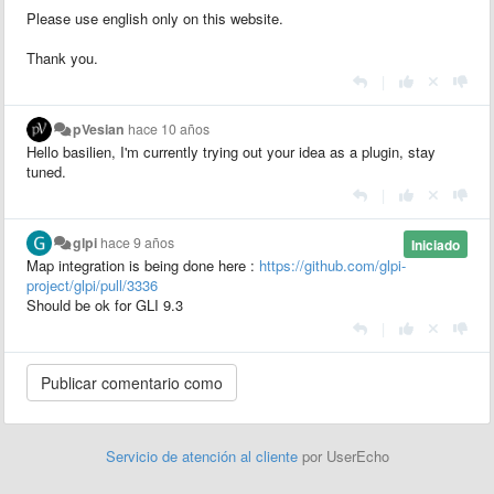
Please use english only on this website.
Thank you.
|
pVesian
hace 10 años
Hello basilien, I'm currently trying out your idea as a plugin, stay
tuned.
|
glpi
hace 9 años
Iniciado
Map integration is being done here :
https://github.com/glpi-
project/glpi/pull/3336
Should be ok for GLI 9.3
|
Servicio de atención al cliente
por UserEcho