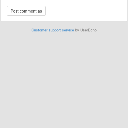
Customer support service
by UserEcho