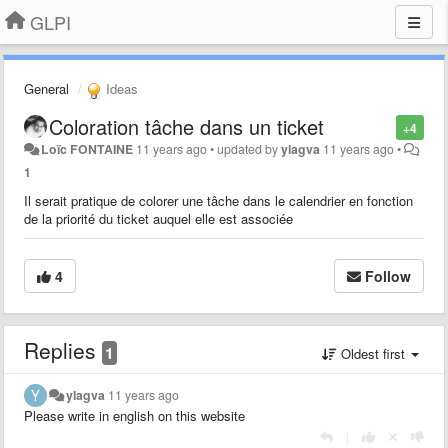
GLPI
General
Ideas
Coloration tâche dans un ticket
+4
Loïc FONTAINE
11 years ago
•
updated by
ylagva
11 years ago
•
1
Il serait pratique de colorer une tâche dans le calendrier en fonction
de la priorité du ticket auquel elle est associée
4
Follow
Replies
1
Oldest first
ylagva
11 years ago
Please write in english on this website
|