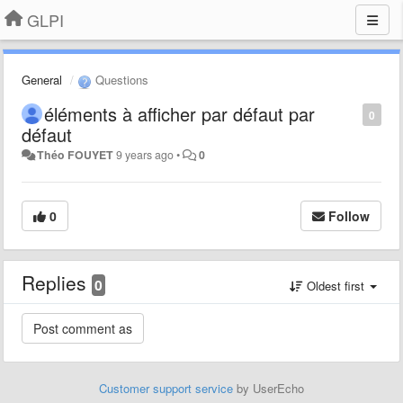
GLPI
General
Questions
éléments à afficher par défaut par
0
défaut
Théo FOUYET
9 years ago
•
0
0
Follow
Replies
0
Oldest first
Customer support service
by UserEcho