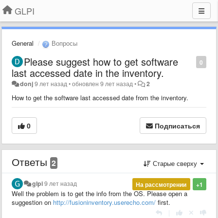
GLPI
General
Вопросы
Please suggest how to get software
0
last accessed date in the inventory.
donj
9 лет назад
•
обновлен
9 лет назад
•
2
How to get the software last accessed date from the inventory.
0
Подписаться
Ответы
2
Старые сверху
glpi
9 лет назад
На рассмотрении
+1
Well the problem is to get the info from the OS. Please open a
suggestion on
http://fusioninventory.userecho.com/
first.
|