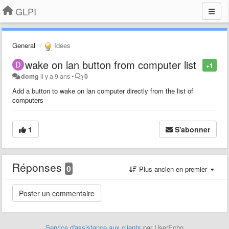
GLPI
General
Idées
wake on lan button from computer list
+1
domg
il y a 9 ans
•
0
Add a button to wake on lan computer directly from the list of
computers
1
S'abonner
Réponses
0
Plus ancien en premier
Service d'assistance aux clients
par UserEcho