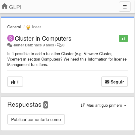
GLPI
General
Ideas
Cluster in Computers
+1
Rainer Batz
hace 9 años
•
0
Is it possible to add a function Cluster (e.g. Vmware-Cluster,
Vcenter) in section Computers? We need this Information for license
Management functions.
1
Seguir
Respuestas
0
Más antiguo primero