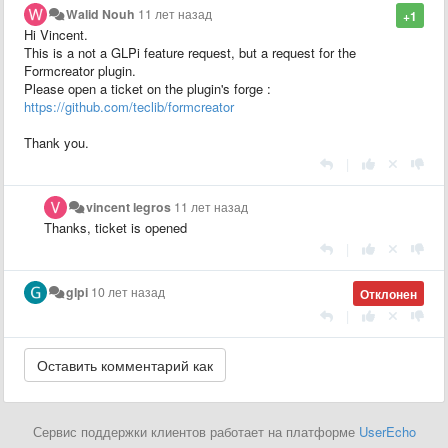
Walid Nouh
11 лет назад
+1
Hi Vincent.
This is a not a GLPi feature request, but a request for the
Formcreator plugin.
Please open a ticket on the plugin's forge :
https://github.com/teclib/formcreator
Thank you.
|
vincent legros
11 лет назад
Thanks, ticket is opened
|
glpi
10 лет назад
Отклонен
|
Сервис поддержки клиентов работает на платформе
UserEcho