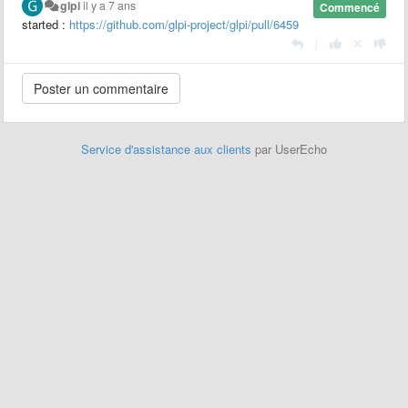
glpi
il y a 7 ans
Commencé
started :
https://github.com/glpi-project/glpi/pull/6459
|
Service d'assistance aux clients
par UserEcho