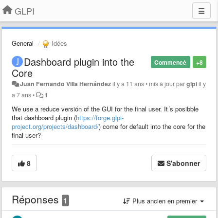
GLPI
General
Idées
Dashboard plugin into the
Commencé
+8
Core
Juan Fernando Villa Hernández
il y a 11 ans
•
mis à jour par
glpi
il y
a 7 ans
•
1
We use a reduce versión of the GUI for the final user. It´s posibble
that dashboard plugin (
https://forge.glpi-
project.org/projects/dashboard/
) come for default into the core for the
final user?
8
S'abonner
Réponses
1
Plus ancien en premier