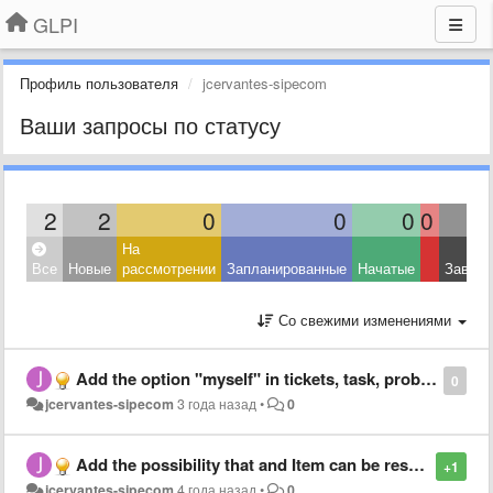
GLPI
Профиль пользователя
jcervantes-sipecom
Ваши запросы по статусу
2
2
0
0
0
0
На
Все
Новые
рассмотрении
Запланированные
Начатые
Завер
Со свежими изменениями
Add the option "myself" in tickets, task, problems, changes, project templates assignees
0
jcervantes-sipecom
3 года назад
•
0
Add the possibility that and Item can be reserved (reservation) multiple times at the same time
+1
jcervantes-sipecom
4 года назад
•
0