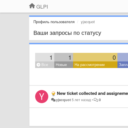
GLPI
Профиль пользователя
yjacquot
Ваши запросы по статусу
1
1
0
Все
Новые
На рассмотрении
Запл
New ticket collected and assigneme
yjacquot
5 лет назад
•
0