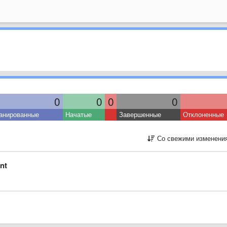
0
0
0
0
анированные
Начатые
Завершенные
Отклоненные
Со свежими изменени
nt