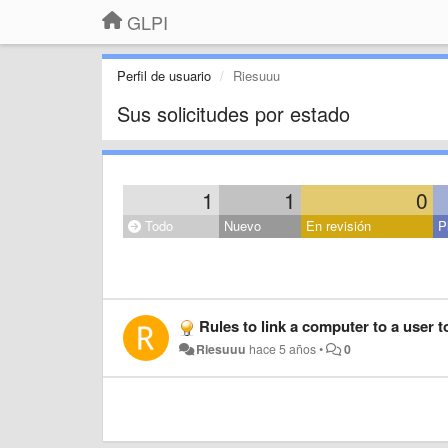
GLPI
Perfil de usuario
Riesuuu
Sus solicitudes por estado
1
1
0
Todo
Nuevo
En revisión
P
Rules to link a computer to a user t
Riesuuu
hace 5 años
•
0