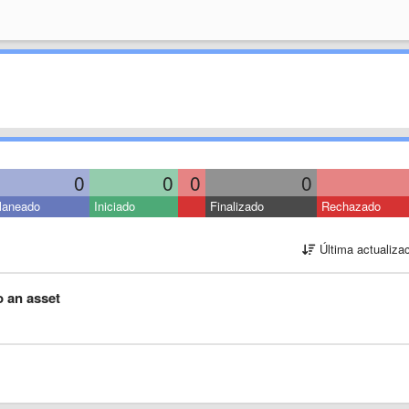
0
0
0
0
laneado
Iniciado
Finalizado
Rechazado
Última actualiza
o an asset