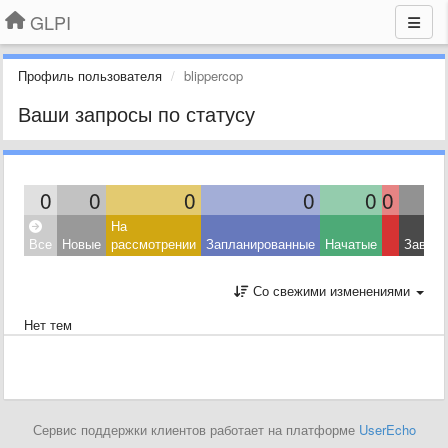
GLPI
Профиль пользователя
blippercop
Ваши запросы по статусу
0
0
0
0
0
0
На
Все
Новые
рассмотрении
Запланированные
Начатые
Завер
Со свежими изменениями
Нет тем
Сервис поддержки клиентов работает на платформе
UserEcho