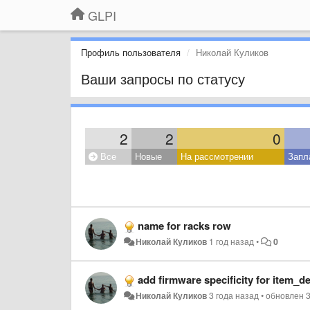
GLPI
Профиль пользователя
Николай Куликов
Ваши запросы по статусу
2
2
0
Все
Новые
На рассмотрении
Запл
name for racks row
Николай Куликов
1 год назад
•
0
add firmware specificity for item_d
Николай Куликов
3 года назад
•
обновлен