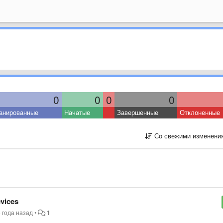
0
0
0
0
анированные
Начатые
Завершенные
Отклоненные
Со свежими изменени
evices
3 года назад
•
1