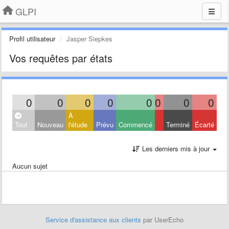
GLPI
Profil utilisateur
Jasper Siepkes
Vos requêtes par états
0
0
0
0
0
0
0
0
À
Tout
Nouveau
l'étude
Prévu
Commencé
Terminé
Écarté
Les derniers mis à jour
Aucun sujet
Service d'assistance aux clients
par UserEcho