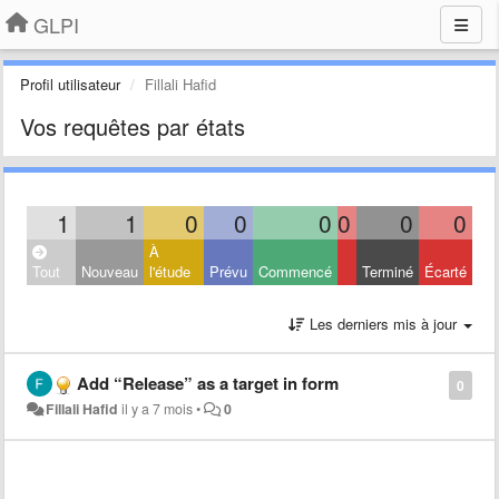
GLPI
Profil utilisateur
Fillali Hafid
Vos requêtes par états
1
1
0
0
0
0
0
0
À
Tout
Nouveau
l'étude
Prévu
Commencé
Terminé
Écarté
Les derniers mis à jour
Add “Release” as a target in form
0
Fillali Hafid
il y a 7 mois
•
0