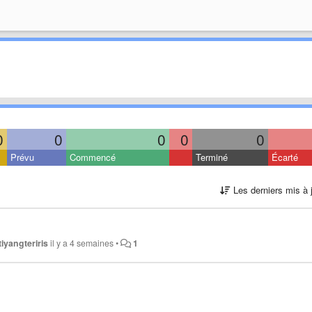
0
0
0
0
0
Prévu
Commencé
Terminé
Écarté
Les derniers mis à 
iyangteriris
il y a 4 semaines
•
1