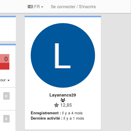
FR
Se connecter / S'inscrire
0
jour
Layanancs29
0
12,85
Enregistrement :
il y a 4 mois
Dernière activité :
il y a 1 mois
0