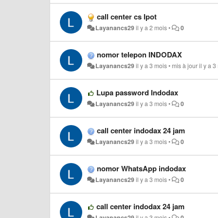
call center cs Ipot
Layanancs29
il y a 2 mois
•
0
nomor telepon INDODAX
Layanancs29
il y a 3 mois
•
mis à jour
il y a 
Lupa password Indodax
Layanancs29
il y a 3 mois
•
0
call center indodax 24 jam
Layanancs29
il y a 3 mois
•
0
nomor WhatsApp indodax
Layanancs29
il y a 3 mois
•
0
call center indodax 24 jam
Layanancs29
il y a 3 mois
•
0