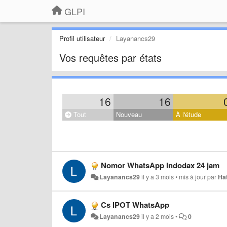
GLPI
Profil utilisateur
Layanancs29
Vos requêtes par états
16
16
Tout
Nouveau
À l'étude
Nomor WhatsApp Indodax 24 jam
Layanancs29
il y a 3 mois
•
mis à jour par
Hat
Cs IPOT WhatsApp
Layanancs29
il y a 2 mois
•
0