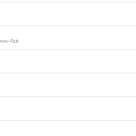
3 mois
•
0