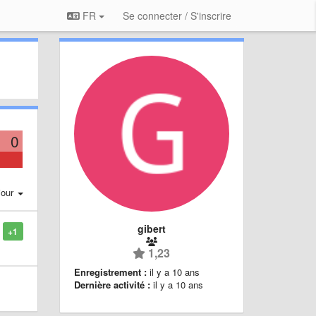
FR
Se connecter / S'inscrire
0
jour
gibert
+1
1,23
Enregistrement :
il y a 10 ans
Dernière activité :
il y a 10 ans