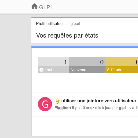
GLPI
Profil utilisateur
gibert
Vos requêtes par états
1
0
Tout
Nouveau
À l'étude
utiliser une jointure vers utilisateur
gibert
il y a 10 ans
•
mis à jour par
glpi
il y a 