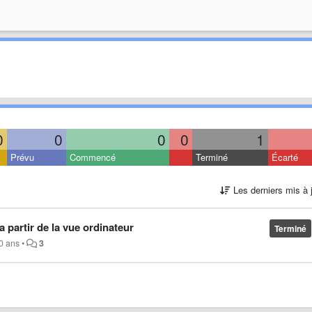
0
0
0
0
1
Prévu
Commencé
Terminé
Écarté
Les derniers mis à 
 a partir de la vue ordinateur
Terminé
10 ans
•
3