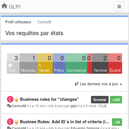
GLPI
Profil utilisateur
CarlosM
Vos requêtes par états
3
1
0
0
0
0
2
0
À
Tout
Nouveau
l'étude
Prévu
Commencé
Terminé
Écarté
Les derniers mis à jour
Business rules for "changes"
Terminé
+438
CarlosM
il y a 10 ans
•
mis à jour par
glpi
il y a 5 mois
•
8
Busines Rules: Add ID´s in list of criteria (itilcategories_id, locations_id, users_id)
+39
CarlosM
il y a 10 ans
•
mis à jour par
Eduardo Spinola
il y a 4 ans
•