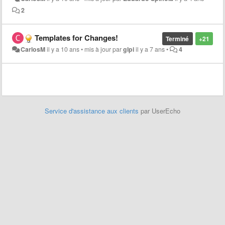
2
Templates for Changes!
Terminé
+21
CarlosM
il y a 10 ans
•
mis à jour par
glpi
il y a 7 ans
•
4
Service d'assistance aux clients
par UserEcho