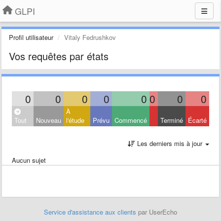
GLPI
Profil utilisateur
Vitaly Fedrushkov
Vos requêtes par états
0
0
0
0
0
0
0
0
À
Tout
Nouveau
l'étude
Prévu
Commencé
Terminé
Écarté
Les derniers mis à jour
Aucun sujet
Service d'assistance aux clients
par UserEcho