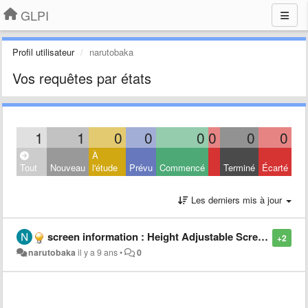
GLPI
Profil utilisateur
narutobaka
Vos requêtes par états
1
1
0
0
0
0
0
0
À
Tout
Nouveau
l'étude
Prévu
Commencé
Terminé
Écarté
Les derniers mis à jour
screen information : Height Adjustable Screen Stand Yes/No
+2
narutobaka
il y a 9 ans
•
0