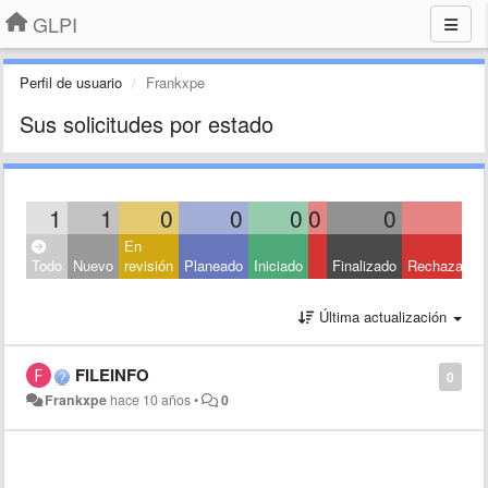
GLPI
Perfil de usuario
Frankxpe
Sus solicitudes por estado
1
1
0
0
0
0
0
0
En
Todo
Nuevo
revisión
Planeado
Iniciado
Finalizado
Rechazado
Última actualización
FILEINFO
0
Frankxpe
hace 10 años
•
0