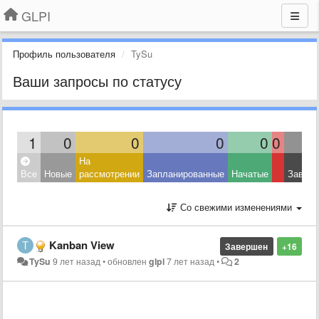
GLPI
Профиль пользователя
TySu
Ваши запросы по статусу
1
0
0
0
0
0
На
Все
Новые
рассмотрении
Запланированные
Начатые
Завер
Со свежими изменениями
Kanban View
Завершен
+16
TySu
9 лет назад
•
обновлен
glpi
7 лет назад
•
2