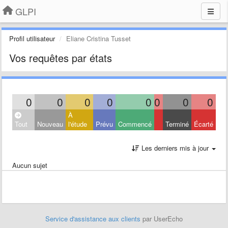
GLPI
Profil utilisateur
Eliane Cristina Tusset
Vos requêtes par états
0
0
0
0
0
0
0
0
À
Tout
Nouveau
l'étude
Prévu
Commencé
Terminé
Écarté
Les derniers mis à jour
Aucun sujet
Service d'assistance aux clients
par UserEcho