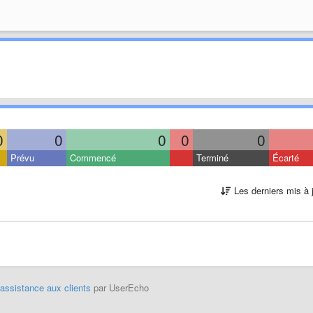
0
0
0
0
0
Prévu
Commencé
Terminé
Écarté
Les derniers mis à 
'assistance aux clients
par UserEcho