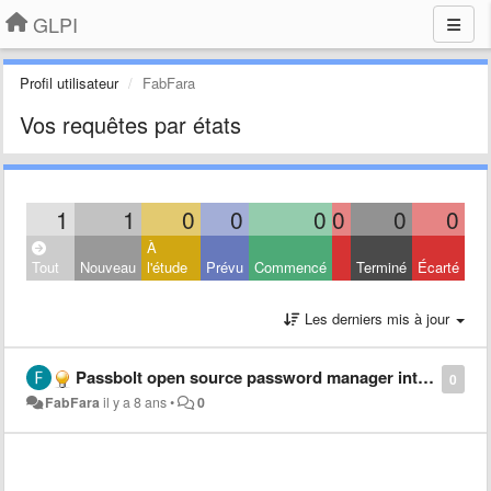
GLPI
Profil utilisateur
FabFara
Vos requêtes par états
1
1
0
0
0
0
0
0
À
Tout
Nouveau
l'étude
Prévu
Commencé
Terminé
Écarté
Les derniers mis à jour
Passbolt open source password manager integration
0
FabFara
il y a 8 ans
•
0