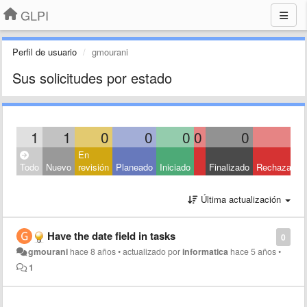
GLPI
Perfil de usuario
gmourani
Sus solicitudes por estado
1
1
0
0
0
0
0
0
En
Todo
Nuevo
revisión
Planeado
Iniciado
Finalizado
Rechazado
Última actualización
Have the date field in tasks
0
gmourani
hace 8 años
•
actualizado por
informatica
hace 5 años
•
1