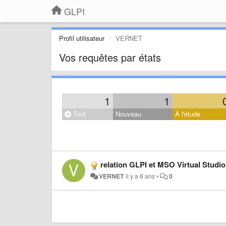
GLPI
Profil utilisateur
VERNET
Vos requêtes par états
1
1
Tout
Nouveau
À l'étude
relation GLPI et MSO Virtual Studio
VERNET
il y a 8 ans
•
0