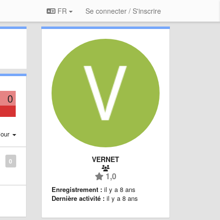
FR
Se connecter / S'inscrire
0
jour
VERNET
0
1,0
Enregistrement :
il y a 8 ans
Dernière activité :
il y a 8 ans