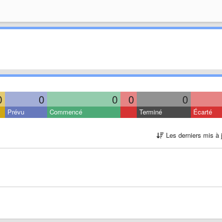
0
0
0
0
0
Prévu
Commencé
Terminé
Écarté
Les derniers mis à 