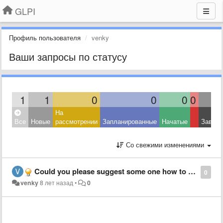
GLPI
Профиль пользователя
venky
Ваши запросы по статусу
1
1
0
0
0
0
На
Все
Новые
рассмотрении
Запланированные
Начатые
Завер
Со свежими изменениями
Could you please suggest some one how to add new fields or modify existing asset fields
0
venky
8 лет назад
•
0